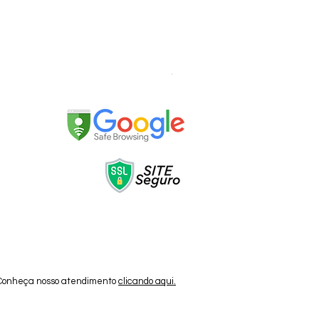
Cabo Lightning MFI 1,5 Met
 Conheça nosso atendimento
clicando aqui.