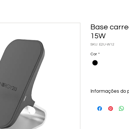
Base carre
15W
SKU: E2U-W12
Cor
*
Informações do 
- Saída total de 15W
- Acompanha cabo U
Charge;
- Proteção contra s
- Garantia de 1 Ano.