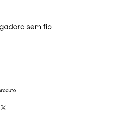
gadora sem fio
produto
;
SB (1M) compatível com Fast 
obretensão e sobrecarga;